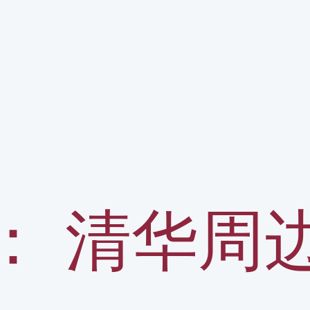
：
清华周