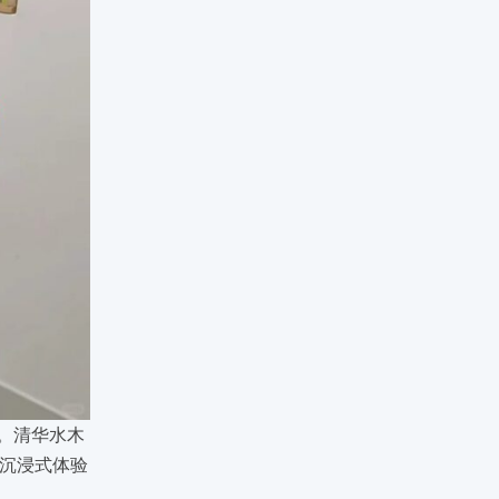
32。清华水木
沉浸式体验