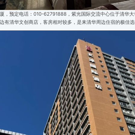
厦，预定电话：010-62791888，紫光国际交流中心位于清华
边有清华文创商店，客房相对较多，是来清华周边住宿的极佳选