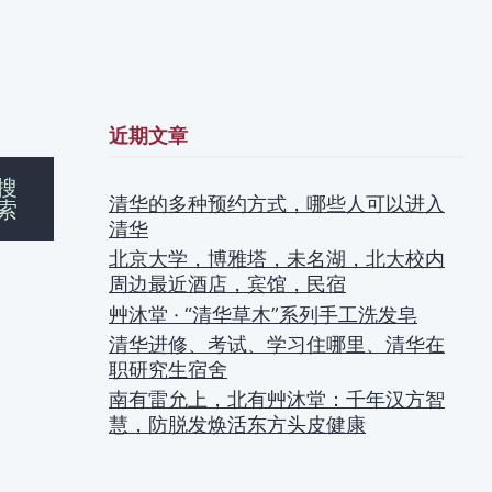
近期文章
搜
清华的多种预约方式，哪些人可以进入
索
清华
北京大学，博雅塔，未名湖，北大校内
周边最近酒店，宾馆，民宿
艸沐堂 · “清华草木”系列手工洗发皂
清华进修、考试、学习住哪里、清华在
职研究生宿舍
南有雷允上，北有艸沐堂：千年汉方智
慧，防脱发焕活东方头皮健康