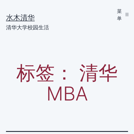
跳
菜
水木清华
单
至
清华大学校园生活
内
容
标签：
清华
MBA